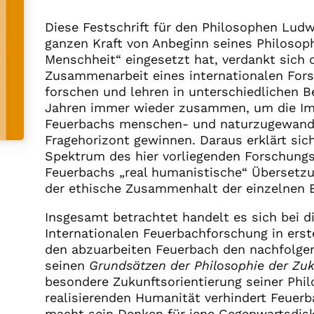
Diese Festschrift für den Philosophen Ludw
ganzen Kraft von Anbeginn seines Philosoph
Menschheit“ eingesetzt hat, verdankt sich d
Zusammenarbeit eines internationalen Forsc
forschen und lehren in unterschiedlichen B
Jahren immer wieder zusammen, um die Imp
Feuerbachs menschen- und naturzugewandte
Fragehorizont gewinnen. Daraus erklärt sich
Spektrum des hier vorliegenden Forschungs
Feuerbachs „real humanistische“ Übersetzu
der ethische Zusammenhalt der einzelnen B
Insgesamt betrachtet handelt es sich bei 
Internationalen Feuerbachforschung in erst
den abzuarbeiten Feuerbach den nachfolge
seinen
Grundsätzen der Philosophie der Zuk
besondere Zukunftsorientierung seiner Phil
realisierenden Humanität verhindert Feuer
macht sein Denken für jene Gegenwartsdisk