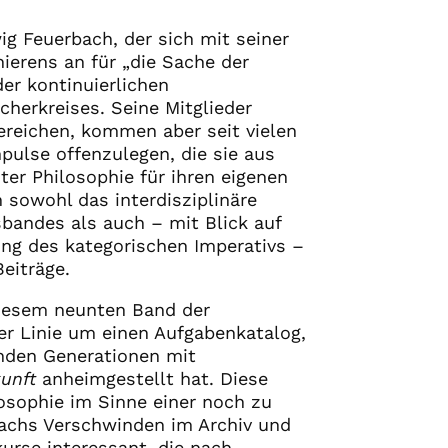
ig Feuerbach, der sich mit seiner
ierens an für „die Sache der
er kontinuierlichen
herkreises. Seine Mitglieder
ereichen, kommen aber seit vielen
ulse offenzulegen, die sie aus
r Philosophie für ihren eigenen
 sowohl das interdisziplinäre
bandes als auch – mit Blick auf
ng des kategorischen Imperativs –
eiträge.
diesem neunten Band der
er Linie um einen Aufgabenkatalog,
nden Generationen mit
unft
anheimgestellt hat. Diese
osophie im Sinne einer noch zu
bachs Verschwinden im Archiv und
urse interessant, die nach