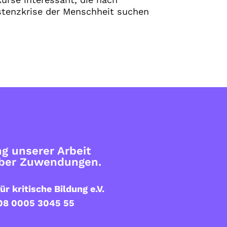
stenzkrise der Menschheit suchen
g unserer Arbeit
über Zuwendungen.
ür kritische Bildung e.V.
08 0005 3045 55