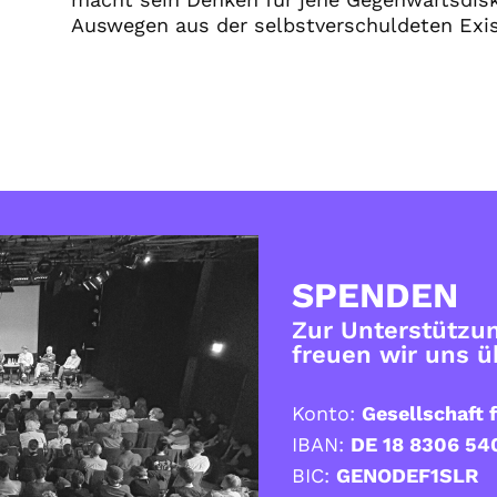
Auswegen aus der selbstverschuldeten Exi
SPENDEN
Zur Unterstützun
freuen wir uns 
Konto:
Gesellschaft f
IBAN:
DE 18 8306 54
BIC:
GENODEF1SLR