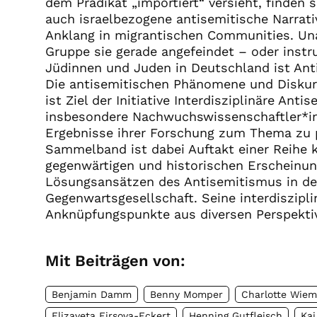
dem Prädikat „importiert“ versieht, finden
auch israelbezogene antisemitische Narrati
Anklang in migrantischen Communities. Un
Gruppe sie gerade angefeindet – oder instr
Jüdinnen und Juden in Deutschland ist Anti
Die antisemitischen Phänomene und Diskur
ist Ziel der Initiative Interdisziplinäre Ant
insbesondere Nachwuchswissenschaftler*inn
Ergebnisse ihrer Forschung zum Thema zu p
Sammelband ist dabei Auftakt einer Reihe 
gegenwärtigen und historischen Erscheinu
Lösungsansätzen des Antisemitismus in de
Gegenwartsgesellschaft. Seine interdiszipli
Anknüpfungspunkte aus diversen Perspekti
Mit Beiträgen von:
Benjamin Damm
Benny Momper
Charlotte Wie
Elizaveta Firsova-Eckert
Henning Gutfleisch
Kai