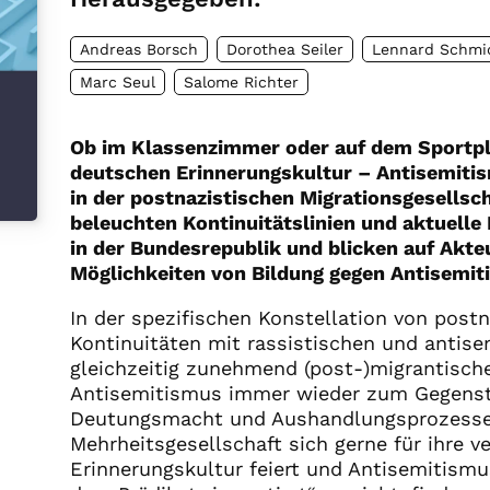
Andreas Borsch
Dorothea Seiler
Lennard Schmi
Marc Seul
Salome Richter
Ob im Klassenzimmer oder auf dem Sportplat
deutschen Erinnerungskultur – Antisemitis
in der postnazistischen Migrationsgesellsc
beleuchten Kontinuitätslinien und aktuell
in der Bundesrepublik und blicken auf Akte
Möglichkeiten von Bildung gegen Antisemit
In der spezifischen Konstellation von post
Kontinuitäten mit rassistischen und anti
gleichzeitig zunehmend (post-)migrantische
Antisemitismus immer wieder zum Gegenst
Deutungsmacht und Aushandlungsprozesse
Mehrheitsgesellschaft sich gerne für ihre v
Erinnerungskultur feiert und Antisemitismus