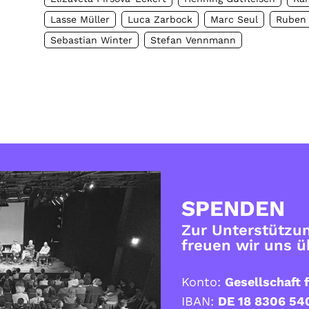
Lasse Müller
Luca Zarbock
Marc Seul
Ruben
Sebastian Winter
Stefan Vennmann
SPENDEN
Zur Unterstützun
freuen wir uns 
Konto:
Gesellschaft f
IBAN:
DE 18 8306 54