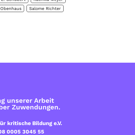
 Obenhaus
Salome Richter
g unserer Arbeit
über Zuwendungen.
ür kritische Bildung e.V.
08 0005 3045 55