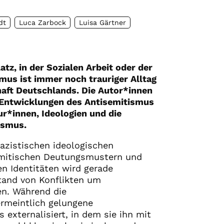
dt
Luca Zarbock
Luisa Gärtner
z, in der Sozialen Arbeit oder der
mus ist immer noch trauriger Alltag
haft Deutschlands. Die Autor*innen
e Entwicklungen des Antisemitismus
ur*innen, Ideologien und die
ismus.
nazistischen ideologischen
semitischen Deutungsmustern und
n Identitäten wird gerade
and von Konflikten um
n. Während die
ermeintlich gelungene
 externalisiert, in dem sie ihn mit