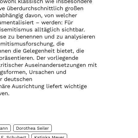
 sowohl klassisch wie insbesondere
ve überdurchschnittlich großen
abhängig davon, von welcher
umentalisiert – werden: Für
semitismus alltäglich sichtbar.
se zu benennen und zu analysieren
isemitismusforschung, die
en die Gelegenheit bietet, die
räsentieren. Der vorliegende
kritischer Auseinandersetzungen mit
ngsformen, Ursachen und
r deutschen
näre Ausrichtung liefert wichtige
ven.
mann
Dorothea Seiler
 E. Schubert
Katinka Meyer