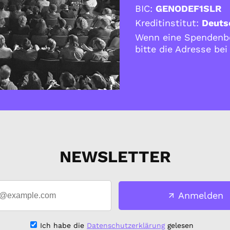
BIC:
GENODEF1SLR
Kreditinstitut:
Deuts
Wenn eine Spendenbe
bitte die Adresse be
NEWSLETTER
Anmelden
Ich habe die
Datenschutzerklärung
gelesen