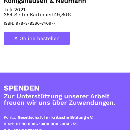
Königshausen & Neumann
Juli 2021
354
Seiten
Kartoniert
49,80€
ISBN:
978-3-8260-7409-7
Online bestellen
SPENDEN
Zur Unterstützung unserer Arbeit
freuen wir uns über Zuwendungen.
Konto:
Gesellschaft für kritische Bildung e.V.
IBAN:
DE 18 8306 5408 0005 3045 55