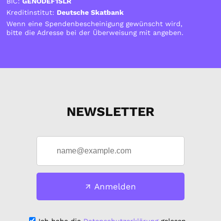
BIC:
GENODEF1SLR
Kreditinstitut:
Deutsche Skatbank
Wenn eine Spendenbescheinigung gewünscht wird,
bitte die Adresse bei der Überweisung mit angeben.
NEWSLETTER
Anmelden
Ich habe die
Datenschutzerklärung
gelesen