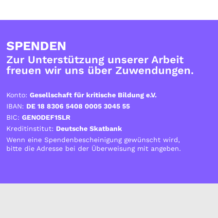
SPENDEN
Zur Unterstützung unserer Arbeit
freuen wir uns über Zuwendungen.
Konto:
Gesellschaft für kritische Bildung e.V.
IBAN:
DE 18 8306 5408 0005 3045 55
BIC:
GENODEF1SLR
Kreditinstitut:
Deutsche Skatbank
Wenn eine Spendenbescheinigung gewünscht wird,
bitte die Adresse bei der Überweisung mit angeben.