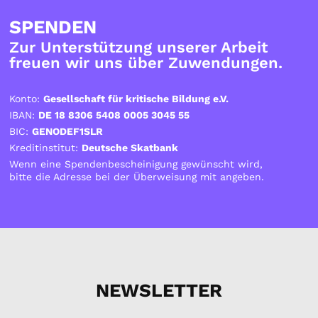
SPENDEN
Zur Unterstützung unserer Arbeit
freuen wir uns über Zuwendungen.
Konto:
Gesellschaft für kritische Bildung e.V.
IBAN:
DE 18 8306 5408 0005 3045 55
BIC:
GENODEF1SLR
Kreditinstitut:
Deutsche Skatbank
Wenn eine Spendenbescheinigung gewünscht wird,
bitte die Adresse bei der Überweisung mit angeben.
NEWSLETTER