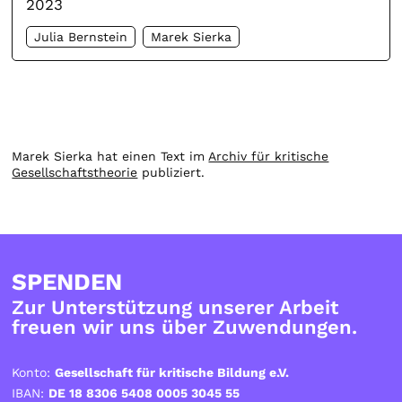
2023
Julia Bernstein
Marek Sierka
Marek Sierka hat einen Text im
Archiv für kritische
Gesellschaftstheorie
publiziert.
SPENDEN
Zur Unterstützung unserer Arbeit
freuen wir uns über Zuwendungen.
Konto:
Gesellschaft für kritische Bildung e.V.
IBAN:
DE 18 8306 5408 0005 3045 55