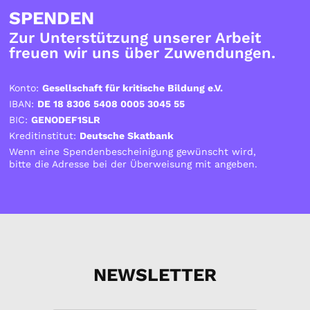
SPENDEN
Zur Unterstützung unserer Arbeit
freuen wir uns über Zuwendungen.
Konto:
Gesellschaft für kritische Bildung e.V.
IBAN:
DE 18 8306 5408 0005 3045 55
BIC:
GENODEF1SLR
Kreditinstitut:
Deutsche Skatbank
Wenn eine Spendenbescheinigung gewünscht wird,
bitte die Adresse bei der Überweisung mit angeben.
NEWSLETTER