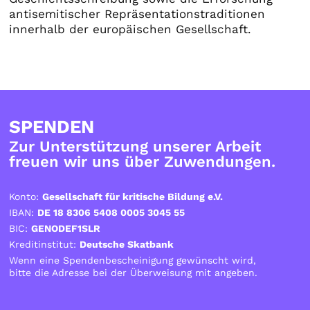
antisemitischer Repräsentationstraditionen
innerhalb der europäischen Gesellschaft.
SPENDEN
Zur Unterstützung unserer Arbeit
freuen wir uns über Zuwendungen.
Konto:
Gesellschaft für kritische Bildung e.V.
IBAN:
DE 18 8306 5408 0005 3045 55
BIC:
GENODEF1SLR
Kreditinstitut:
Deutsche Skatbank
Wenn eine Spendenbescheinigung gewünscht wird,
bitte die Adresse bei der Überweisung mit angeben.