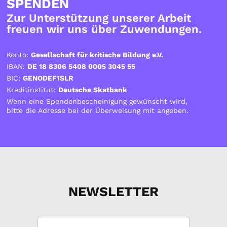
SPENDEN
Zur Unterstützung unserer Arbeit
freuen wir uns über Zuwendungen.
Konto:
Gesellschaft für kritische Bildung e.V.
IBAN:
DE 18 8306 5408 0005 3045 55
BIC:
GENODEF1SLR
Kreditinstitut:
Deutsche Skatbank
Wenn eine Spendenbescheinigung gewünscht wird,
bitte die Adresse bei der Überweisung mit angeben.
NEWSLETTER