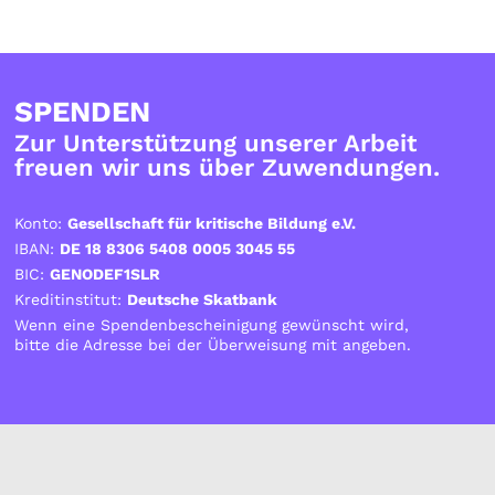
SPENDEN
Zur Unterstützung unserer Arbeit
freuen wir uns über Zuwendungen.
Konto:
Gesellschaft für kritische Bildung e.V.
IBAN:
DE 18 8306 5408 0005 3045 55
BIC:
GENODEF1SLR
Kreditinstitut:
Deutsche Skatbank
Wenn eine Spendenbescheinigung gewünscht wird,
bitte die Adresse bei der Überweisung mit angeben.