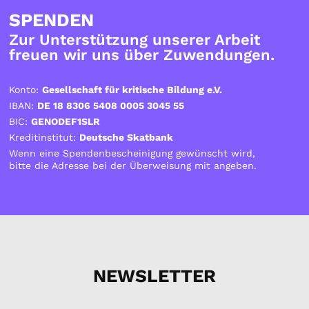
SPENDEN
Zur Unterstützung unserer Arbeit
freuen wir uns über Zuwendungen.
Konto:
Gesellschaft für kritische Bildung e.V.
IBAN:
DE 18 8306 5408 0005 3045 55
BIC:
GENODEF1SLR
Kreditinstitut:
Deutsche Skatbank
Wenn eine Spendenbescheinigung gewünscht wird,
bitte die Adresse bei der Überweisung mit angeben.
NEWSLETTER