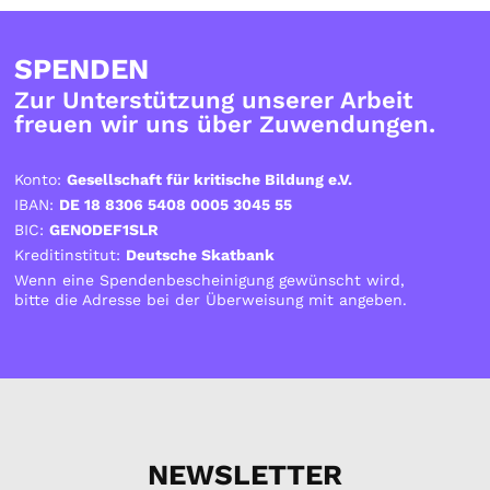
SPENDEN
Zur Unterstützung unserer Arbeit
freuen wir uns über Zuwendungen.
Konto:
Gesellschaft für kritische Bildung e.V.
IBAN:
DE 18 8306 5408 0005 3045 55
BIC:
GENODEF1SLR
Kreditinstitut:
Deutsche Skatbank
Wenn eine Spendenbescheinigung gewünscht wird,
bitte die Adresse bei der Überweisung mit angeben.
NEWSLETTER