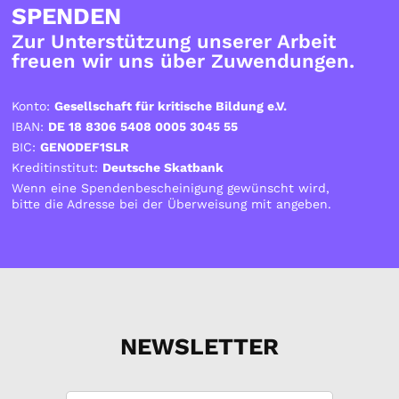
SPENDEN
Zur Unterstützung unserer Arbeit
freuen wir uns über Zuwendungen.
Konto:
Gesellschaft für kritische Bildung e.V.
IBAN:
DE 18 8306 5408 0005 3045 55
BIC:
GENODEF1SLR
Kreditinstitut:
Deutsche Skatbank
Wenn eine Spendenbescheinigung gewünscht wird,
bitte die Adresse bei der Überweisung mit angeben.
NEWSLETTER