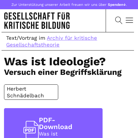
Zur Unterstützung unserer Arbeit freuen wir uns über
Spenden↓
.
Text/Vortrag im
Archiv für kritische
Gesellschaftstheorie
Was ist Ideologie?
Versuch einer Begriffsklärung
Herbert
Schnädelbach
PDF-
Download
Was ist