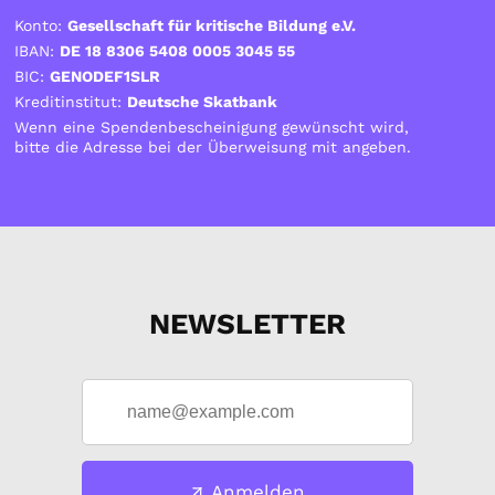
Konto:
Gesellschaft für kritische Bildung e.V.
IBAN:
DE 18 8306 5408 0005 3045 55
BIC:
GENODEF1SLR
Kreditinstitut:
Deutsche Skatbank
Wenn eine Spendenbescheinigung gewünscht wird,
bitte die Adresse bei der Überweisung mit angeben.
NEWSLETTER
Anmelden