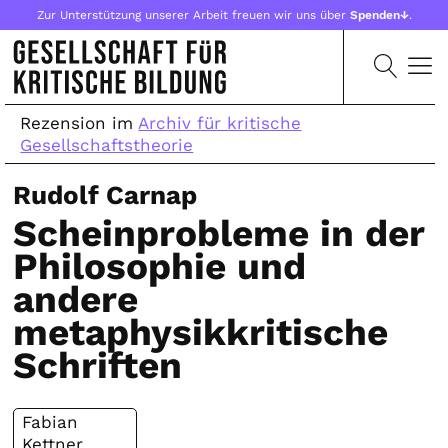
Zur Unterstützung unserer Arbeit freuen wir uns über
Spenden↓
.
Rezension im
Archiv für kritische
Gesellschaftstheorie
Rudolf Carnap
Scheinprobleme in der
Philosophie und
andere
metaphysikkritische
Schriften
Fabian
Kettner