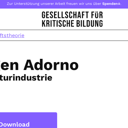
Zur Unterstützung unserer Arbeit freuen wir uns über
Spenden↓
.
ftstheorie
gen Adorno
turindustrie
Download