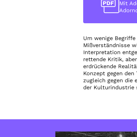
Mit Ad
Adorn
Um wenige Begriffe d
Mißverständnisse wi
Interpretation ent
rettende Kritik, ab
erdrückende Realitä
Konzept gegen den T
zugleich gegen die 
der Kulturindustrie