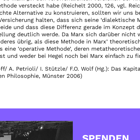
hode versteckt habe (Reichelt 2000, 126, vgl. Reic
ichte Alternative zu konstruieren, sollten wir uns 
Versicherung halten, dass sich seine ‘dialektische 
eide und dass diese Differenz gerade im Konzept 
llung deutlich werde. Da Marx sich darüber nicht w
nderes übrig, als diese Methode in Marx’ theoretisc
ls eine ‘operative Methode’, deren metatheoretische
ist und weder bei Hegel noch bei Marx einfach zu fi
ff/ A. Petrioli/ I. Stützle/ F.O. Wolf (Hg.): Das Kapi
len Philosophie, Münster 2006)
SPENDEN