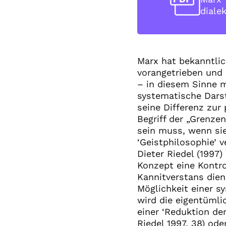
diale
Marx hat bekanntlic
vorangetrieben und 
– in diesem Sinne m
systematische Darst
seine Differenz zur
Begriff der „Grenze
sein muss, wenn sie
‘Geistphilosophie’ ve
Dieter Riedel (1997
Konzept eine Kontro
Kannitverstans dien
Möglichkeit einer s
wird die eigentümli
einer ‘Reduktion der
Riedel 1997, 38) ode