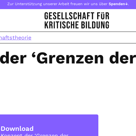
Zur Unterstützung unserer Arbeit freuen wir uns über
Spenden↓
.
haftstheorie
der ‘Grenzen der
-Download
 Konzept der ‘Grenzen der