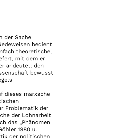
in der Sache
 Redeweisen bedient
nfach theoretische,
efert, mit dem er
er andeutet: den
Wissenschaft bewusst
egels
uf dieses marxsche
tischen
er Problematik der
ache der Lohnarbeit
 sich das „Phänomen
Göhler 1980 u.
tik der politischen