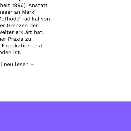
helt 1996). Anstatt
besser an Marx’
Methode’ radikal von
der Grenzen der
eiter erklärt hat,
her Praxis zu
 Explikation erst
nden ist.
tal neu lesen –