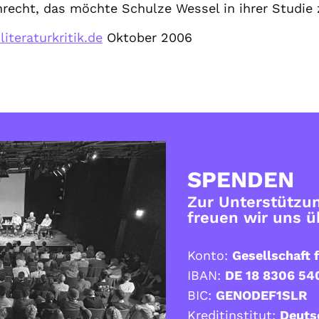
nrecht, das möchte Schulze Wessel in ihrer Studie 
iteraturkritik.de
Oktober 2006
SPENDEN
Zur Unterstützun
freuen wir uns 
Konto:
Gesellschaft f
IBAN:
DE 18 8306 54
BIC:
GENODEF1SLR
Kreditinstitut:
Deuts