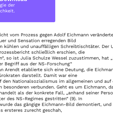
gie der
chkeit.
cht vom Prozess gegen Adolf Eichmann veränderte 
uer und Sensation erregenden Bild
 kühlen und unauffälligen Schreibtischtäter. Der U
rozessbericht schließlich erschien, die
n“, so ist Julia Schulze Wessel zuzustimmen, hat 
r Begriff aus der NS-Forschung“
an Arendt etablierte sich eine Deutung, die Eichman
ürokraten darstellt. Damit war eine
 den Nationalsozialismus im allgemeinen und auf 
m besonderen verbunden. Geht es um Eichmann, d
handelt als der konkrete Fall, „anhand seiner Pers
er des NS-Regimes gestritten“ (9). In
 wurde das gängige Eichmann-Bild demontiert, und 
ss ersteres zurecht geschah,