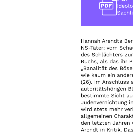
Ideolo
Sachli
Hannah Arendts Beri
NS-Täter: vom Scha
des Schlächters zum
Buchs, als das ihr P
„Banalität des Böse
wie kaum ein andere
(26). Im Anschluss 
autoritätshörigen B
bestimmte Sicht auf
Judenvernichtung i
wird stets mehr ver
allgemeinen Charakt
den letzten Jahren
Arendt in Kritik. Da