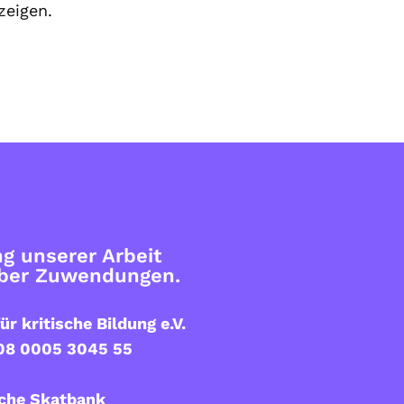
zeigen.
g unserer Arbeit
über Zuwendungen.
ür kritische Bildung e.V.
08 0005 3045 55
che Skatbank