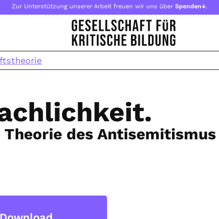
Zur Unterstützung unserer Arbeit freuen wir uns über
Spenden↓
.
ftstheorie
achlichkeit.
e Theorie des Antisemitismus
Download