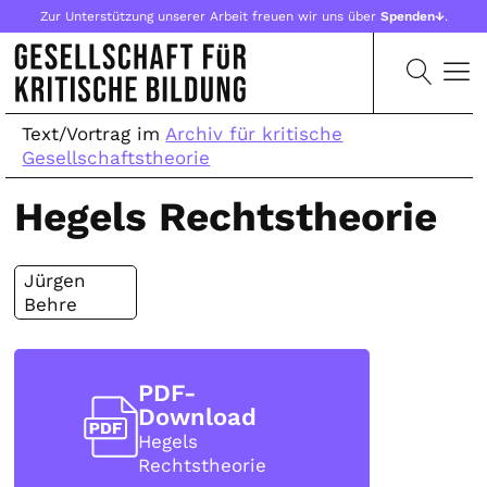
Zur Unterstützung unserer Arbeit freuen wir uns über
Spenden↓
.
Text/Vortrag im
Archiv für kritische
Gesellschaftstheorie
Hegels Rechtstheorie
Jürgen
Behre
PDF-
Download
Hegels
Rechtstheorie