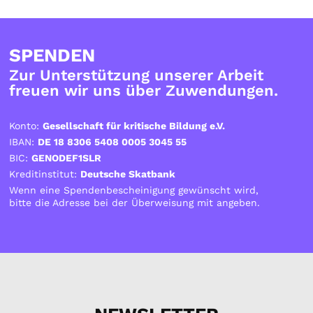
SPENDEN
Zur Unterstützung unserer Arbeit
freuen wir uns über Zuwendungen.
Konto:
Gesellschaft für kritische Bildung e.V.
IBAN:
DE 18 8306 5408 0005 3045 55
BIC:
GENODEF1SLR
Kreditinstitut:
Deutsche Skatbank
Wenn eine Spendenbescheinigung gewünscht wird,
bitte die Adresse bei der Überweisung mit angeben.