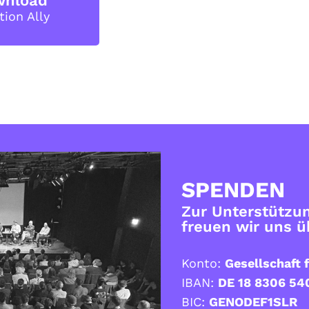
wnload
tion Ally
SPENDEN
Zur Unterstützun
freuen wir uns 
Konto:
Gesellschaft f
IBAN:
DE 18 8306 54
BIC:
GENODEF1SLR