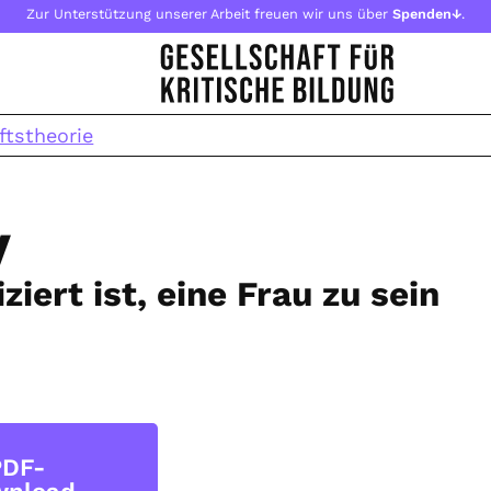
Zur Unterstützung unserer Arbeit freuen wir uns über
Spenden↓
.
ftstheorie
y
ert ist, eine Frau zu sein
PDF-