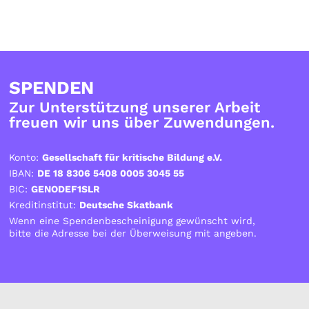
SPENDEN
Zur Unterstützung unserer Arbeit
freuen wir uns über Zuwendungen.
Konto:
Gesellschaft für kritische Bildung e.V.
IBAN:
DE 18 8306 5408 0005 3045 55
BIC:
GENODEF1SLR
Kreditinstitut:
Deutsche Skatbank
Wenn eine Spendenbescheinigung gewünscht wird,
bitte die Adresse bei der Überweisung mit angeben.