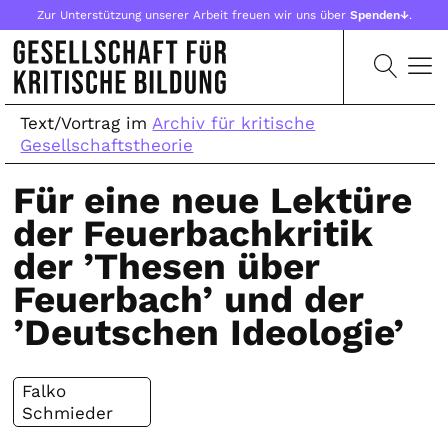
Zur Unterstützung unserer Arbeit freuen wir uns über
Spenden↓
.
Text/Vortrag im
Archiv für kritische
Gesellschaftstheorie
Für eine neue Lektüre
der Feuerbachkritik
der ’Thesen über
Feuerbach’ und der
’Deutschen Ideologie’
Falko
Schmieder