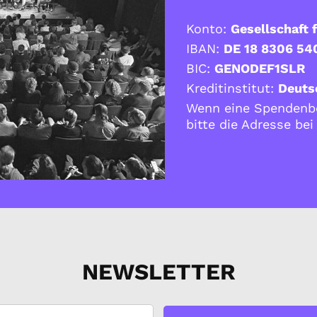
Konto:
Gesellschaft f
IBAN:
DE 18 8306 54
BIC:
GENODEF1SLR
Kreditinstitut:
Deuts
Wenn eine Spendenbe
bitte die Adresse be
NEWSLETTER