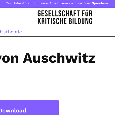
Zur Unterstützung unserer Arbeit freuen wir uns über
Spenden↓
.
ftstheorie
von Auschwitz
Download