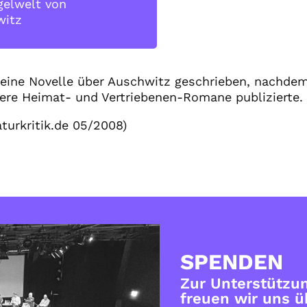
gelwelt von
witz
eine Novelle über Auschwitz geschrieben, nachdem 
ere Heimat- und Vertriebenen-Romane publizierte.
aturkritik.de 05/2008)
SPENDEN
Zur Unterstützun
freuen wir uns 