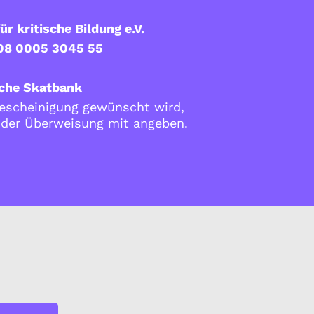
ür kritische Bildung e.V.
08 0005 3045 55
che Skatbank
scheinigung gewünscht wird,
i der Überweisung mit angeben.