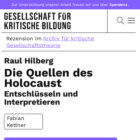
Zur Unterstützung unserer Arbeit freuen wir uns über
Spenden↓
.
Rezension im
Archiv für kritische
Gesellschaftstheorie
Raul Hilberg
Die Quellen des
Holocaust
Entschlüsseln und
Interpretieren
Fabian
Kettner