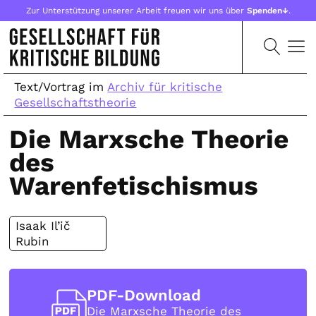
Zur Unterstützung unserer Arbeit freuen wir uns über
Spenden↓
.
Text/Vortrag im
Archiv für kritische
Gesellschaftstheorie
Die Marxsche Theorie
des
Warenfetischismus
Isaak Il’ič
Rubin
PDF-Download
Die Marxsche Theorie des