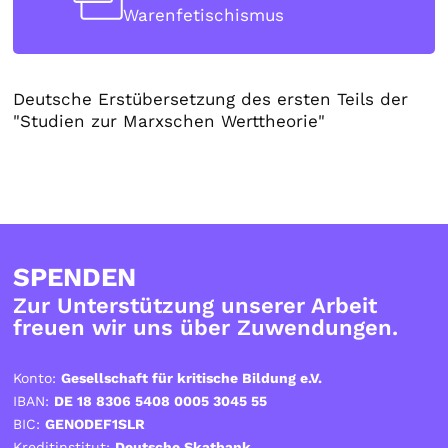
Warenfetischismus
Deutsche Erstübersetzung des ersten Teils der
"Studien zur Marxschen Werttheorie"
SPENDEN
Zur Unterstützung unserer Arbeit
freuen wir uns über Zuwendungen.
Konto:
Gesellschaft für kritische Bildung e.V.
IBAN:
DE 18 8306 5408 0005 3045 55
BIC:
GENODEF1SLR
Kreditinstitut:
Deutsche Skatbank