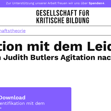
Zur Unterstützung unserer Arbeit freuen wir uns über
Spenden↓
.
haftstheorie
ation mit dem Le
n Judith Butlers Agitation n
Download
dentifikation mit dem
“