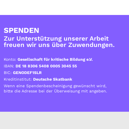
SPENDEN
Zur Unterstützung unserer Arbeit
freuen wir uns über Zuwendungen.
Konto:
Gesellschaft für kritische Bildung e.V.
IBAN:
DE 18 8306 5408 0005 3045 55
BIC:
GENODEF1SLR
Kreditinstitut:
Deutsche Skatbank
Wenn eine Spendenbescheinigung gewünscht wird,
bitte die Adresse bei der Überweisung mit angeben.