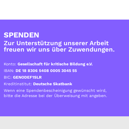
SPENDEN
Zur Unterstützung unserer Arbeit
freuen wir uns über Zuwendungen.
Konto:
Gesellschaft für kritische Bildung e.V.
IBAN:
DE 18 8306 5408 0005 3045 55
BIC:
GENODEF1SLR
Kreditinstitut:
Deutsche Skatbank
Wenn eine Spendenbescheinigung gewünscht wird,
bitte die Adresse bei der Überweisung mit angeben.