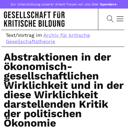
Zur Unterstützung unserer Arbeit freuen wir uns über
Spenden↓
.
Text/Vortrag im
Archiv für kritische
Gesellschaftstheorie
Abstraktionen in der
ökonomisch-
gesellschaftlichen
Wirklichkeit und in der
diese Wirklichkeit
darstellenden Kritik
der politischen
Ökonomie