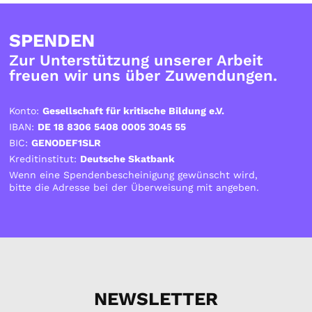
SPENDEN
Zur Unterstützung unserer Arbeit
freuen wir uns über Zuwendungen.
Konto:
Gesellschaft für kritische Bildung e.V.
IBAN:
DE 18 8306 5408 0005 3045 55
BIC:
GENODEF1SLR
Kreditinstitut:
Deutsche Skatbank
Wenn eine Spendenbescheinigung gewünscht wird,
bitte die Adresse bei der Überweisung mit angeben.
NEWSLETTER