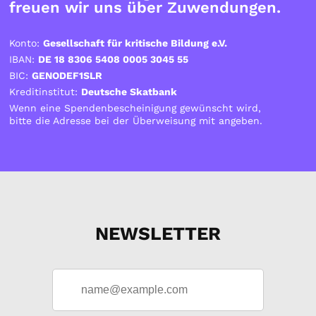
freuen wir uns über Zuwendungen.
Konto:
Gesellschaft für kritische Bildung e.V.
IBAN:
DE 18 8306 5408 0005 3045 55
BIC:
GENODEF1SLR
Kreditinstitut:
Deutsche Skatbank
Wenn eine Spendenbescheinigung gewünscht wird,
bitte die Adresse bei der Überweisung mit angeben.
NEWSLETTER