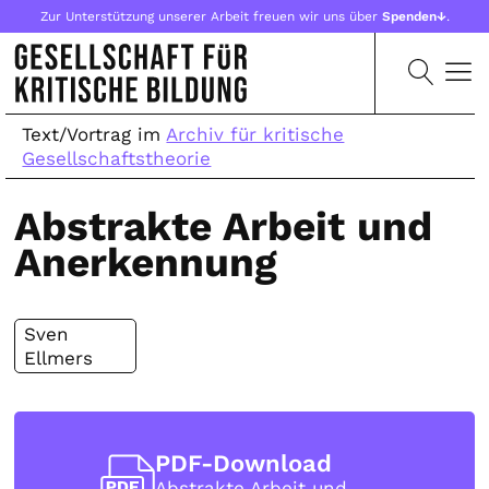
Zur Unterstützung unserer Arbeit freuen wir uns über
Spenden↓
.
Text/Vortrag im
Archiv für kritische
Gesellschaftstheorie
Abstrakte Arbeit und
Anerkennung
Sven
Ellmers
PDF-Download
Abstrakte Arbeit und