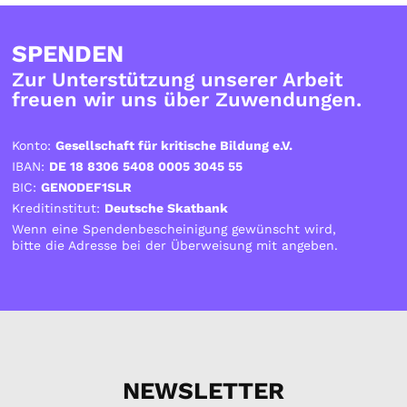
SPENDEN
Zur Unterstützung unserer Arbeit
freuen wir uns über Zuwendungen.
Konto:
Gesellschaft für kritische Bildung e.V.
IBAN:
DE 18 8306 5408 0005 3045 55
BIC:
GENODEF1SLR
Kreditinstitut:
Deutsche Skatbank
Wenn eine Spendenbescheinigung gewünscht wird,
bitte die Adresse bei der Überweisung mit angeben.
NEWSLETTER