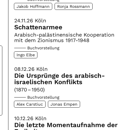
Jakob Hoffmann
Ronja Rossmann
24.11.26
Köln
Schattenarmee
Arabisch-palästinensische Kooperation
mit dem Zionismus 1917-1948
Buchvorstellung
Ingo Elbe
08.12.26
Köln
Die Ursprünge des arabisch-
israelischen Konflikts
(1870 – 1950)
Buchvorstellung
Alex Carstiuc
Jonas Empen
10.12.26
Köln
Die letzte Momentaufnahme der